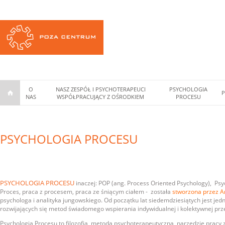
O
NASZ ZESPÓŁ I PSYCHOTERAPEUCI
PSYCHOLOGIA
P
NAS
WSPÓŁPRACUJĄCY Z OŚRODKIEM
PROCESU
PSYCHOLOGIA PROCESU
PSYCHOLOGIA PROCESU
inaczej: POP (ang. Process Oriented Psychology), Ps
Proces, praca z procesem, praca ze śniącym ciałem - została
stworzona przez A
psychologa i analityka jungowskiego. Od początku lat siedemdziesiątych jest jed
rozwijających się metod świadomego wspierania indywidualnej i kolektywnej pr
Psychologia Procesu to filozofia, metoda psychoterapeutyczna, narzędzie pracy