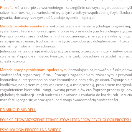
Filozofia
która czerpie ze wschodniego - szczególnie taoistycznego sposobu myślen
także inspirowana jest wnioskami płynącymi z odkryć współczesnej fizyki. Szuk
pytania, tłumaczy rzeczywistość, zadaje pytania, inspiruje.
Metoda pscyhoterapeutyczna
wykorzystująca elementy psychologii jungowskiej, te
systemowej, teorii komunikacyjnych, także wybrane odkrycia Neurolingwistycz
Pomaga borykać się z problemami dnia codziennego, mierzyć się z własnymi ogr
relacyjnymi, stresem, trudnościami w życiu zawodowym, dolegliwościami fizyczn
odmiennymi stanami świadomości.
Jednocześnie też oferuje metody pracy ze snami, przeczuciami czy kreatywności
co znane. Proponuje mnóstwo twórczych narzędzi poszukiwania źródeł inspiracji
ścieżki rozwoju.
Metoda pracy z problemami społecznymi
pozwalająca zajmować się funkcjonowa
społeczności, organizacji i firm. Pracuje z zagadnieniami związanymi z przyw
komunikacją interpersonalną oraz komunikacją pomiędzy grupami. Zajmuje się 
konfliktów, napięciem między większością, a mniejszością, problemem marginali
zagadnieniem hierarchii i rangi, kwestią przywilejów etc. Poprzez procesy grupow
głębokiej demokracji - czyli budzeniu ciekawości i zaufania do każdej roli, uczuc
manifestującego się w pracującej nad swoją świadomością społeczności.
DR ARNOLD MINDELL
POLSKIE STOWARZYSZENIE TERAPEUTÓW I TRENERÓW PSYCHOLOGII PROCESU
PSYCHOLOGIA PROCESU NA ŚWIECIE