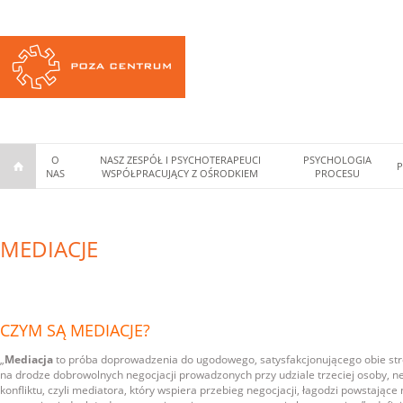
O
NASZ ZESPÓŁ I PSYCHOTERAPEUCI
PSYCHOLOGIA
P
NAS
WSPÓŁPRACUJĄCY Z OŚRODKIEM
PROCESU
MEDIACJE
CZYM SĄ MEDIACJE?
„
Mediacja
to próba doprowadzenia do ugodowego, satysfakcjonującego obie stro
na drodze dobrowolnych negocjacji prowadzonych przy udziale trzeciej osoby, neu
konfliktu, czyli mediatora, który wspiera przebieg negocjacji, łagodzi powstające