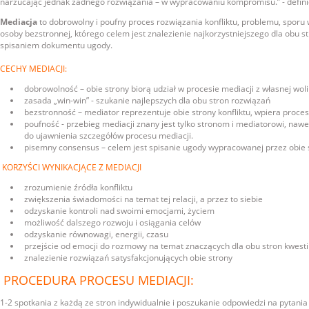
narzucając jednak żadnego rozwiązania – w wypracowaniu kompromisu.” - defini
Mediacja
to dobrowolny i poufny proces rozwiązania konfliktu, problemu, sporu 
osoby bezstronnej, którego celem jest znalezienie najkorzystniejszego dla obu 
spisaniem dokumentu ugody.
CECHY MEDIACJI:
dobrowolność – obie strony biorą udział w procesie mediacji z własnej woli
zasada „win-win” - szukanie najlepszych dla obu stron rozwiązań
bezstronność – mediator reprezentuje obie strony konfliktu, wpiera proces
poufność - przebieg mediacji znany jest tylko stronom i mediatorowi, nawet
do ujawnienia szczegółów procesu mediacji.
pisemny consensus – celem jest spisanie ugody wypracowanej przez obie 
KORZYŚCI WYNIKACJĄCE Z MEDIACJI
zrozumienie źródła konfliktu
zwiększenia świadomości na temat tej relacji, a przez to siebie
odzyskanie kontroli nad swoimi emocjami, życiem
możliwość dalszego rozwoju i osiągania celów
odzyskanie równowagi, energii, czasu
przejście od emocji do rozmowy na temat znaczących dla obu stron kwesti
znalezienie rozwiązań satysfakcjonujących obie strony
PROCEDURA PROCESU MEDIACJI:
1-2 spotkania z każdą ze stron indywidualnie i poszukanie odpowiedzi na pytan