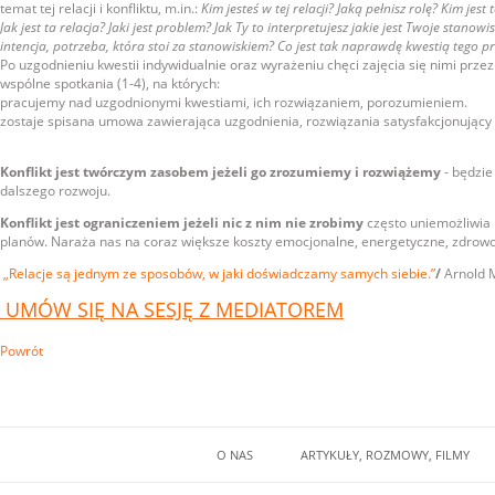
temat tej relacji i konfliktu, m.in.:
Kim jesteś w tej relacji? Jaką pełnisz rolę? Kim jes
Jak jest ta relacja? Jaki jest problem? Jak Ty to interpretujesz jakie jest Twoje stanowi
intencja, potrzeba, która stoi za stanowiskiem? Co jest tak naprawdę kwestią tego p
Po uzgodnieniu kwestii indywidualnie oraz wyrażeniu chęci zajęcia się nimi przez
wspólne spotkania (1-4), na których:
pracujemy nad uzgodnionymi kwestiami, ich rozwiązaniem, porozumieniem.
zostaje spisana umowa zawierająca uzgodnienia, rozwiązania satysfakcjonujący 
Konflikt jest twórczym zasobem jeżeli go zrozumiemy i rozwiążemy
- będzie
dalszego rozwoju.
Konflikt jest ograniczeniem jeżeli nic z nim nie zrobimy
często uniemożliwia 
planów. Naraża nas na coraz większe koszty emocjonalne, energetyczne, zdrowot
„Relacje są jednym ze sposobów, w jaki doświadczamy samych siebie.”
/
Arnold M
UMÓW SIĘ NA SESJĘ Z MEDIATOREM
Powrót
O NAS
ARTYKUŁY, ROZMOWY, FILMY