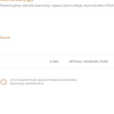
ż
k
e
Prezentujemy zebrane warsztaty i zajęcia, które odbyły się w ośrodku PO
j
a
a
s
k
z
d
r
n
u
i
g
Powrót
e
a
o
o
s
d
o
p
b
o
a
O NAS
ARTYKUŁY, ROZMOWY, FILMY
b
w
y
i
C
e
i
2013 POZACENTRUM. WSZELKIE PRAWA ZASTRZEŻONE
ę
d
REALIZACJA:
KACPERCZYK.PL
p
n
o
i
z
c
n
a
h
ł
f
a