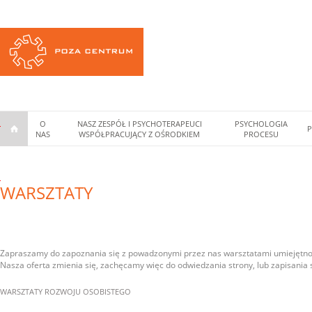
O
NASZ ZESPÓŁ I PSYCHOTERAPEUCI
PSYCHOLOGIA
P
G
•
NAS
WSPÓŁPRACUJĄCY Z OŚRODKIEM
PROCESU
d
J
y
a
s
i
k
WARSZTATY
w
ę
s
z
i
z
a
ę
u
k
c
o
k
c
e
Zapraszamy do zapoznania się z powadzonymi przez nas warsztatami umiejętno
a
h
Nasza oferta zmienia się, zachęcamy więc do odwiedzania strony, lub zapisania 
j
ć
u
j
f
WARSZTATY ROZWOJU OSOBISTEGO
e
a
s