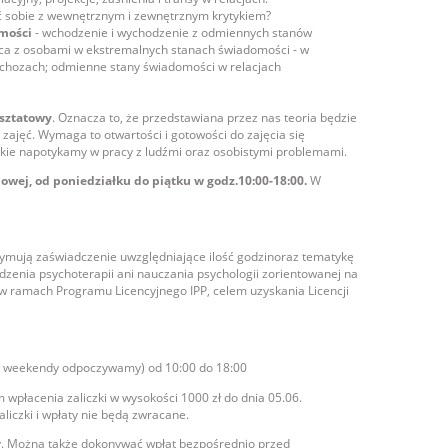
ić sobie z wewnętrznym i zewnętrznym krytykiem?
mości
- wchodzenie i wychodzenie z odmiennych stanów
ca z osobami w ekstremalnych stanach świadomości - w
sychozach; odmienne stany świadomości w relacjach
rsztatowy
. Oznacza to, że przedstawiana przez nas teoria będzie
ajęć. Wymaga to otwartości i gotowości do zajęcia się
akie napotykamy w pracy z ludźmi oraz osobistymi problemami.
wej, od poniedziałku do piątku w godz.10:00-18:00.
W
rzymują zaświadczenie uwzględniające ilość godzinoraz tematykę
dzenia psychoterapii ani nauczania psychologii zorientowanej na
a w ramach Programu Licencyjnego IPP, celem uzyskania Licencji
ki (w weekendy odpoczywamy) od 10:00 do 18:00
 wpłacenia zaliczki w wysokości 1000 zł do dnia 05.06.
aliczki i wpłaty nie będą zwracane.
ny. Można także dokonywać wpłat bezpośrednio przed