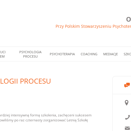
O
Przy Polskim Stowarzyszeniu Psychote
UCI
PSYCHOLOGIA
PSYCHOTERAPIA
COACHING
MEDIACJE
SZK
IEM
PROCESU
LOGII PROCESU
ardziej intensywną formą szkolenia, zachęceni sukcesem
owiliśmy po raz czternasty zorganizować Letnią Szkołę