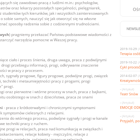
jących się zawodowo pracą z ludźmi m.in.: psychologów,
iatrów oraz lekarzy pozostałych specjalności, pielęgniarek,
Ośr
z studentów tych kierunków, jak i wszystkich zainteresowanych
 sobie samych, nauczyć się jak otworzyć się na własne
poznać sposoby radzenia sobie z codziennymi trudnościami.
owych
) pragniemy przekazać Państwu podstawowe wiadomości z
ostarczyć narzędzia pomocne w Waszej pracy.
2019-10-29
(
Terapia osób
niące ciało i proces śnienia, druga uwaga, praca z podwójnymi
2019-10-22
(
- drogi przebiegu informacji, progi, odkrywanie znaczenie
Cykl proces
ości w pracy z procesem.
ch, sygnały progowe, figury progowe, podwójne progi, związek
2014-02-07
(
Kreatywność
 techniki i metaumiejętności pracy z progami, progi
e" progi.
-
(Artykuł)
rogi oraz pierwotne i wtórne procesy w snach, praca z bajkami,
Teatr Snów
mitu osobistego w snach z dzieciństwa, praca ze snami
-
(Artykuł)
mi
- praca z krótkotrwałymi i chronicznymi symptomami
EMOCJE OD
ek symptomów cielesnych z relacjami.
-
(Artykuł)
zenia do wtórnego procesu, podwójne sygnały i progi w kanale
Przyjaźń, po
we techniki pracy z ruchem.
jne progi w relacjach, praca nad komunikacją w związkach i
 oskarżeniami, relacje kobiety - mężczyźni, relacje z
acyjny, projekcje, zaśnienia i transy w relacjach.