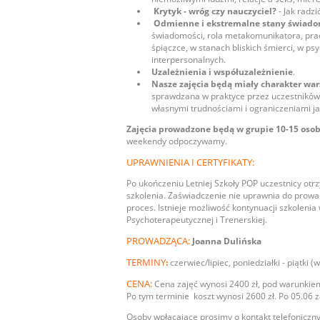
Krytyk - wróg czy nauczyciel?
- Jak radz
Odmienne i ekstremalne stany świado
świadomości, rola metakomunikatora, pra
śpiączce, w stanach bliskich śmierci, w p
interpersonalnych.
Uzależnienia i współuzależnienie
.
Nasze zajęcia będą miały charakter wa
sprawdzana w praktyce przez uczestników z
własnymi trudnościami i ograniczeniami j
Zajęcia prowadzone będą w grupie 10-15 osobo
weekendy odpoczywamy.
UPRAWNIENIA I CERTYFIKATY:
Po ukończeniu Letniej Szkoły POP uczestnicy ot
szkolenia. Zaświadczenie nie uprawnia do prowa
proces. Istnieje możliwość kontynuacji szkoleni
Psychoterapeutycznej i Trenerskiej.
PROWADZĄCA:
Joanna Dulińska
TERMINY
:
czerwiec/lipiec, poniedziałki - piąt
CENA:
Cena zajęć wynosi 2400 zł, pod warunkiem
Po tym terminie koszt wynosi 2600 zł. Po 05.06 z
Osoby wpłacające prosimy o kontakt telefonicz