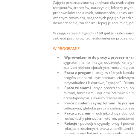
Zajęcia przeznaczone są zarówno dla osób zajmu
terapeutów, trenerów, nauczycieli, lekarzy psych
pracowników socjalnych, animatorów kultury ora
własnym rozwojem, pragnących pogłębić wiedzę o
doświadczenia, zaufać im i lepiej je rozumieć, 
W ciągu czterech tygodni (
160 godzin szkoleni
zakresu psychologii zorientowanej na proces, d
W PROGRAMIE:
Wprowadzenie do pracy z procesem
- ś
sygnałami, amplifikacja, oddźwięk, kanały 
zdarzeń nieintencjonalnych, metaumiejętn
Praca z progami
- progi w różnych kanała
progów ze snami i symptomami cielesnymi,
indywidualne i kulturowe, "gorące" i "zimn
Praca ze snami
- sny a proces śnienia, p
mitami, fantazjami i wizjami, odkrywanie 
archetypowymi, zjawisko "zaśnienia".
Praca z ciałem i symptomami fizyczny
cielesnymi, głęboka praca z ciałem, związ
Praca z ruchem
- ruch jako droga dochod
ruchu, ruchy pierwotne i wtórne, podstawo
Relacje
- podwójne sygnały, progi i podwó
relacjach rodzinnych, praca z konfliktami i
niemożliwymi ludźmi, relacje a seks, mit rel