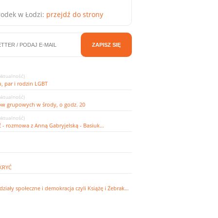
odek w Łodzi:
przejdź do strony
ZAPISZ SIĘ
Aktualność)
, par i rodzin LGBT
Aktualność)
ów grupowych w środy, o godz. 20
Aktualność)
 - rozmowa z Anną Gabryjelską - Basiuk…
KRYĆ
działy społeczne i demokracja czyli Książę i Żebrak…