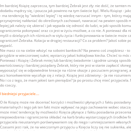
Im bardziej Książę zaprzecza, tym bardziej Żebrak jest zły: nie dość, że tamten m
dodatku mądrzy się, i poucza jak powinno na tym świecie być. Wielu Książąt - jako
- ma tendencję by "wiedzieć lepiej" i tę wiedzę narzucać innym - tym, którzy mają 
przynajmniej nakłaniać do określonych zachowań, nawracać na pewien sposób my
lepiej jak należy się ubierać i jak wypada się odnosić do ludzi, w jaki sposób komu
ograniczenia pokonywać oraz co jest w życiu możliwe, a co nie. A ponieważ dla ni
myśli o dzielących ich różnicach w stylu życia i funkcjonowania w świecie może 
ograniczeń Żebraka. Kolacja w drogiej restauracji? Co za problem? Jakoś sobie p
wypaść.
Nie masz co na siebie włożyć na sobotni bankiecik? Na pewno coś znajdziesz - to n
przyjdzie w wieczorowej sukni, wystarczy jakaś koktajlowa kiecka. Chcieć to móc
Ponieważ i Książę i Żebrak mniej lub bardziej świadomie i zgodnie uznają sposób ż
wartościowszy i bardziej pożądany Żebrak, który nie jest w stanie zapłacić słone
wyposażyć się w odpowiednie kreacje na różne okazje z poczuciem przegranej, ale
acz konsekwentnie wycofuje się z relacji. Książę jest zdziwiony: - Ja nie rozumiem
No i co z tego, że mam jakieś tam pieniądze? Ja po prostu chcę mieć przyjaciela.
do rzeczy.
I biedniejsi przyjaciele....
O ile Książę może nie doceniać korzyści i możliwości płynących z faktu posiadan
materialnych i tego jak ten fakt może wpływać na jego zachowanie wobec otaczaj
może mieć tendencję by możliwości Księcia płynące z faktu posiadania przecenia
niepowodzenia i ograniczenia składać na karb braku wystarczających środków 
przyjaciela nieustannym porównywaniem się do niego i umniejszaniem własnych m
Czasami jest i tak, że na wieczornym przyjęciu u Księcia liczy się nie sukienka, a