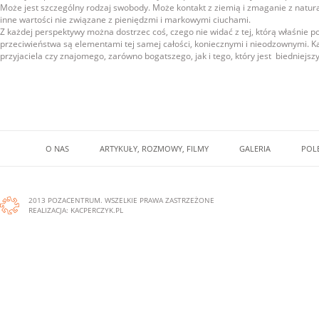
Może jest szczególny rodzaj swobody. Może kontakt z ziemią i zmaganie z natu
inne wartości nie związane z pieniędzmi i markowymi ciuchami.
Z każdej perspektywy można dostrzec coś, czego nie widać z tej, którą właśnie p
przeciwieństwa są elementami tej samej całości, koniecznymi i nieodzownymi. K
przyjaciela czy znajomego, zarówno bogatszego, jak i tego, który jest biedniejszy
O NAS
ARTYKUŁY, ROZMOWY, FILMY
GALERIA
POLE
2013 POZACENTRUM. WSZELKIE PRAWA ZASTRZEŻONE
REALIZACJA:
KACPERCZYK.PL