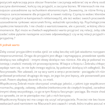
pożyczek wykraczają poza obszar finansów i zaczynają wdzierać się w sferę oso
zaczyna dominować, kończy się przyjaźń, a zaczyna biznes. W interesach nie ma
sojusze uzasadnione są rachunkiem ekonomicznym. Zauważmy, że różne firmy p
miejsce zarezerwowane dla przyjaciół, a nawet rodziny. Czynią to wobec klientó
rodziny i przyjaźni w kampaniach reklamowych), ale też wobec swoich pracowni
uzasadnienie rynkowe: wizerunek firmy, wskaźniki sprzedaży itp. Psychologicznie
społecznie katastrofa. I nie chodzi o wartościowanie, ale o jasność, w której sf
momencie. Być może w chwilach wątpliwości warto przyjrzeć się relacji, żeby zde
zadać sobie pytanie następnie uczciwie odpowiadając): czy w tej relacji przyjaźń 
przyjaźnią ?
A jednak warto
Żeby zostać przyjaciółmi trzeba zjeść ze sobą beczkę soli (jak wiadomo rozsypana
nieporozumienia). Droga do przyjaźni jest długa i wymagająca, prawdziwe spotk
dzielącą nas odległość - innymi słowy dzielące nas różnice. Ale aby je pokonać t
istnieją i znaleźć metody ich przezwyciężenia. W bajce o Księciu i Żebraku chłopc
wydaje nam się, że nie było innego wyjścia, by pokonać dzielącą ich odległość. B
fascynowało. Nie udawali, że są tacy sami a wręcz przeciwnie - pociągała ich róż
próbował przekonać drugiego do tego, że jego los jest lepszy, ale postanowili p
znali. Potem obydwaj docenili to, co mieli.
Współczesny Żebrak może skorzystać smakując jakości, z jakimi żyje współczesn
rozmachu, pogody, zabawy, odlotów (niekoniecznie do ciepłych krajów), zaradnośc
innymi słowy wszystkiego, co go w tym Księciu fascynuje i pociąga. Bo może chodzi
co sprawiło, że on te pieniądze ma i jak z nich korzysta.
Współczesny Książę też ma czego się uczyć od przyjaciela. Przecież nie bez koze
wakacjach pod namiotem na Mazurach jest zapach i smak, który trudno poczuć