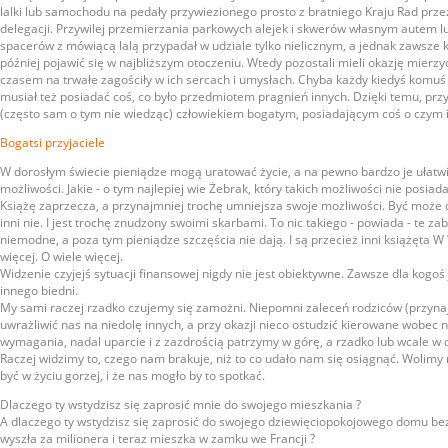
lalki lub samochodu na pedały przywiezionego prosto z bratniego Kraju Rad przez 
delegacji. Przywilej przemierzania parkowych alejek i skwerów własnym autem
spacerów z mówiącą lalą przypadał w udziale tylko nielicznym, a jednak zawsze k
później pojawić się w najbliższym otoczeniu. Wtedy pozostali mieli okazję mierzyć
czasem na trwałe zagościły w ich sercach i umysłach. Chyba każdy kiedyś komuś cz
musiał też posiadać coś, co było przedmiotem pragnień innych. Dzięki temu, pr
(często sam o tym nie wiedząc) człowiekiem bogatym, posiadającym coś o czym i
Bogatsi przyjaciele
W dorosłym świecie pieniądze mogą uratować życie, a na pewno bardzo je ułatwić
możliwości. Jakie - o tym najlepiej wie Żebrak, który takich możliwości nie posiada
Książę zaprzecza, a przynajmniej trochę umniejsza swoje możliwości. Być może c
inni nie. I jest trochę znudzony swoimi skarbami. To nic takiego - powiada - te zab
niemodne, a poza tym pieniądze szczęścia nie dają. I są przecież inni książęta
więcej. O wiele więcej.
Widzenie czyjejś sytuacji finansowej nigdy nie jest obiektywne. Zawsze dla kogoś
innego biedni.
My sami raczej rzadko czujemy się zamożni. Niepomni zaleceń rodziców (przynaj
uwrażliwić nas na niedolę innych, a przy okazji nieco ostudzić kierowane wobec n
wymagania, nadal uparcie i z zazdrością patrzymy w górę, a rzadko lub wcale w d
Raczej widzimy to, czego nam brakuje, niż to co udało nam się osiągnąć. Wolimy 
być w życiu gorzej, i że nas mogło by to spotkać.
Dlaczego ty wstydzisz się zaprosić mnie do swojego mieszkania ?
A dlaczego ty wstydzisz się zaprosić do swojego dziewięciopokojowego domu bez
wyszła za milionera i teraz mieszka w zamku we Francji ?