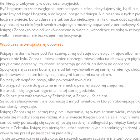
tle, kiedy przebywamy w obecności przyjaciół.
Być bogatym to rzecz względna, perspektywa, z której decydujemy się, bądź nie,
jesteśmy od kogoś bogatsi, a od kogoś innego biedniejsi. Nie piszemy o tych z pi
ludzi na świecie, bo to zdarza się tak bardzo nielicznym, a i tak może dość szybko
czy inaczej na niektórych swoich znajomych możemy popatrzeć z perspektywy Ksi
Książę i Żebrak to role od wieków obecne w świecie, wchodzące ze sobą w relacj
walki i nienawiści, ale też wzajemnej fascynacji.
Współczesna wersja starej opowieści
Książę ma dom w lesie pod Warszawą, zimą odlatuje do ciepłych krajów albo na n
jeszcze nie było. Żebrak - mieszkaniec ciasnego mieszkanka na dziewiątym piętrz
przyziemne potrzeby i trudności zaprzątają go od dzień dobry po dobranoc.
Spotykają się czasami bo znają się od lat, wychowali w tej samej kamienicy, chodz
podstawówce, liceum lub byli najlepszymi kumplami na studiach.
Bo łączy ich wspólna pasja, albo pokrewieństwo dusz.
Bo przypadli sobie do gustu na imieninach u pewnej wspólnej znajomej.
Bo urodzili się tego samego dnia i o tej samej godzinie.
Bo Książę jest zafascynowany Żebrakiem, a Żebrak - Księciem.
Są sobą zafascynowani, ale pochodzą z innych światów, w których obowiązują tr
standardy i zwyczaje.
Książę i Żebrak są tej samej rasy, płci i wyznania, są w tym samym wieku, mają 
urodą się między sobą nie różnią. Ale w świecie Księcia ubrania są z innych mater
samochody poruszają się szybciej i psują rzadziej, a odległości pomiędzy kontyn
świecie Żebraka. Książę ma pieniądze, które otwierają wiele zamkniętych drzwi,
otwiera się przed posiadaczami pieniędzy.
To się zaczyna już w przedszkolu. Za naszych czasów szczytem marzeń było pos