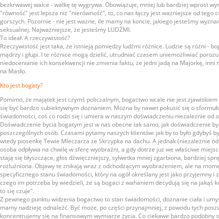
bezkrwawej walce - walkę tę wygrywa. Obowiązuje, mniej lub bardziej wprost wy
"równość" jest lepsza niż "nierówność", to, co nas łączy jest ważniejsze od tego co
gorszych. Pozornie - nie jest ważne, ile mamy na koncie, jakiego jesteśmy wyznania,
seksualnej. Najważniejsze, że jesteśmy LUDŹMI.
To ideał. A rzeczywistość?
Rzeczywistość jest taka, że istnieją pomiędzy ludźmi różnice. Ludzie są różni - boga
mądrzy i głupi. I te różnice mogą dzielić, utrudniać czasem uniemożliwiać poroz
niedocenianie ich konsekwencji nie zmienia faktu, że jedni jadą na Majorkę, inni
na Masło.
Kto jest bogaty?
Pomimo, że majątek jest czymś policzalnym, bogactwo wcale nie jest zjawiskie
się być bardzo subiektywnym doznaniem. Można by nawet pokusić się o sformułowa
świadomości, coś co rodzi się i umiera w naszym doświadczeniu niezależnie od o
Doświadczenie bycia bogatym jest w nas obecne tak samo, jak doświadczenie byc
poszczególnych osób. Czasami pytamy naszych klientów: jak by to było gdybyś by
wtedy piosenkę Tewie Mleczarza ze Skrzypka na dachu. A jednak (niezależnie od
osoba odpływa na chwilę w sferę wyobraźni, a gdy dotrze już we właściwe miejsce 
stają się błyszczące, głos dźwięczniejszy, sylwetka mniej zgarbiona, bardziej spr
rozluźniona. Objawy te znikają wraz z odchodzącym wyobrażeniem, ale na mome
specyficznego stanu świadomości, który na ogół określany jest jako przyjemny i 
czego im potrzeba by wiedzieli, że są bogaci z wahaniem decydują się na jakąś 
to się czuje".
Z pewnego punktu widzenia bogactwo to stan świadomości, doznanie ciała i umys
mamy nadzieję odnaleźć. Być może, po części przynajmniej, z powodu tych posz
koncentrujemy się na finansowym wymiarze życia. Co ciekawe bardzo podobny s