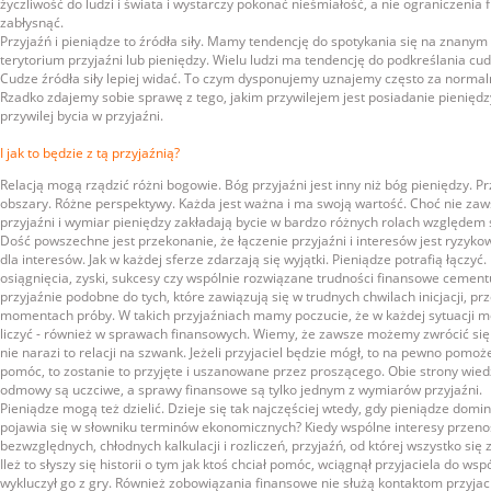
życzliwość do ludzi i świata i wystarczy pokonać nieśmiałość, a nie ograniczenia 
zabłysnąć.
Przyjaźń i pieniądze to źródła siły. Mamy tendencję do spotykania się na znanym
terytorium przyjaźni lub pieniędzy. Wielu ludzi ma tendencję do podkreślania cudz
Cudze źródła siły lepiej widać. To czym dysponujemy uznajemy często za normalne
Rzadko zdajemy sobie sprawę z tego, jakim przywilejem jest posiadanie pieniędz
przywilej bycia w przyjaźni.
I jak to będzie z tą przyjaźnią?
Relacją mogą rządzić różni bogowie. Bóg przyjaźni jest inny niż bóg pieniędzy. Pr
obszary. Różne perspektywy. Każda jest ważna i ma swoją wartość. Choć nie zaw
przyjaźni i wymiar pieniędzy zakładają bycie w bardzo różnych rolach względem s
Dość powszechne jest przekonanie, że łączenie przyjaźni i interesów jest ryzykow
dla interesów. Jak w każdej sferze zdarzają się wyjątki. Pieniądze potrafią łączyć
osiągnięcia, zyski, sukcesy czy wspólnie rozwiązane trudności finansowe cementuj
przyjaźnie podobne do tych, które zawiązują się w trudnych chwilach inicjacji, 
momentach próby. W takich przyjaźniach mamy poczucie, że w każdej sytuacji 
liczyć - również w sprawach finansowych. Wiemy, że zawsze możemy zwrócić się 
nie narazi to relacji na szwank. Jeżeli przyjaciel będzie mógł, to na pewno pomoże
pomóc, to zostanie to przyjęte i uszanowane przez proszącego. Obie strony wiedz
odmowy są uczciwe, a sprawy finansowe są tylko jednym z wymiarów przyjaźni.
Pieniądze mogą też dzielić. Dzieje się tak najczęściej wtedy, gdy pieniądze domin
pojawia się w słowniku terminów ekonomicznych? Kiedy wspólne interesy przeno
bezwzględnych, chłodnych kalkulacji i rozliczeń, przyjaźń, od której wszystko się 
Ileż to słyszy się historii o tym jak ktoś chciał pomóc, wciągnął przyjaciela do ws
wykluczył go z gry. Również zobowiązania finansowe nie służą kontaktom przyjaci