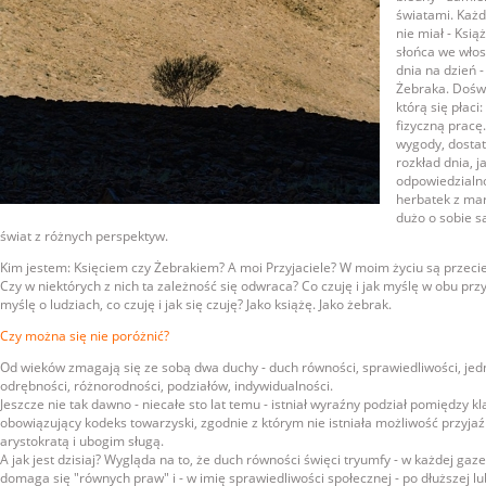
światami. Każd
nie miał - Ksi
słońca we włos
dnia na dzień -
Żebraka. Doświ
którą się płaci:
fizyczną pracę.
wygody, dostatk
rozkład dnia, j
odpowiedzialn
herbatek z mar
dużo o sobie s
świat z różnych perspektyw.
Kim jestem: Księciem czy Żebrakiem? A moi Przyjaciele? W moim życiu są przecie
Czy w niektórych z nich ta zależność się odwraca? Co czuję i jak myślę w obu pr
myślę o ludziach, co czuję i jak się czuję? Jako książę. Jako żebrak.
Czy można się nie poróżnić?
Od wieków zmagają się ze sobą dwa duchy - duch równości, sprawiedliwości, jedn
odrębności, różnorodności, podziałów, indywidualności.
Jeszcze nie tak dawno - niecałe sto lat temu - istniał wyraźny podział pomiędzy kl
obowiązujący kodeks towarzyski, zgodnie z którym nie istniała możliwość przyj
arystokratą i ubogim sługą.
A jak jest dzisiaj? Wygląda na to, że duch równości święci tryumfy - w każdej gaz
domaga się "równych praw" i - w imię sprawiedliwości społecznej - po dłuższej lu