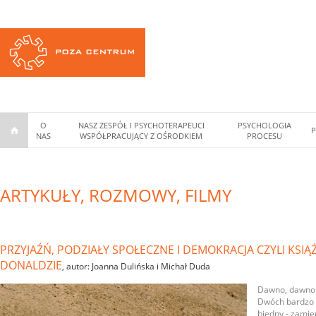
O
NASZ ZESPÓŁ I PSYCHOTERAPEUCI
PSYCHOLOGIA
P
NAS
WSPÓŁPRACUJĄCY Z OŚRODKIEM
PROCESU
ARTYKUŁY, ROZMOWY, FILMY
PRZYJAŹŃ, PODZIAŁY SPOŁECZNE I DEMOKRACJA CZYLI KSIĄ
DONALDZIE
, autor: Joanna Dulińska i Michał Duda
Dawno, dawno t
Dwóch bardzo 
biedny - zamien